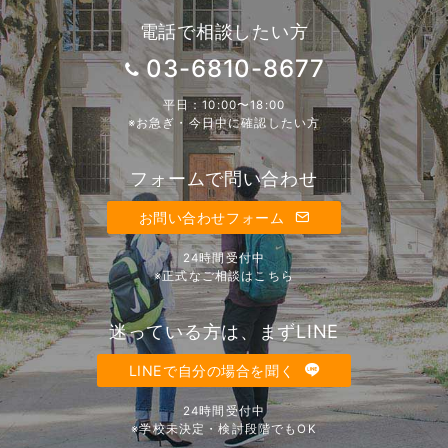
電話で相談したい方
03-6810-8677
平日：10:00〜18:00
※お急ぎ・今日中に確認したい方
フォームで問い合わせ
お問い合わせフォーム
24時間受付中
※正式なご相談はこちら
迷っている方は、まずLINE
LINEで自分の場合を聞く
24時間受付中
※学校未決定・検討段階でもOK