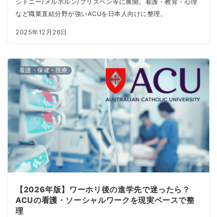
シドニー/メルボルン/ブリスベン等に展開。看護・教育・心理
など職業直結分野が強いACUを日本人向けに整理。
2025年12月26日
看護・保健・医療
【2026年版】ワーホリ後の進学先で迷ったら？
ACUの看護・ソーシャルワークを現実ベースで整
理