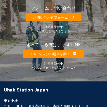
フォームで問い合わせ
お問い合わせフォーム
24時間受付中
※正式なご相談はこちら
迷っている方は、まずLINE
LINEで自分の場合を聞く
24時間受付中
※学校未決定・検討段階でもOK
Uhak Station Japan
東京支社
〒103-0013 東京都中央区日本橋人形町3-1-13-3F