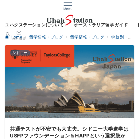
Menu
ユハクステーションについて
オーストラリア留学ガイド
Home
留学情報・ブログ
留学情報・ブログ
学校別・地域情報
無料相談
シドニー
共通テストが不安でも大丈夫。シドニー大学進学は
USFPファウンデーション＆HAPPという選択肢が